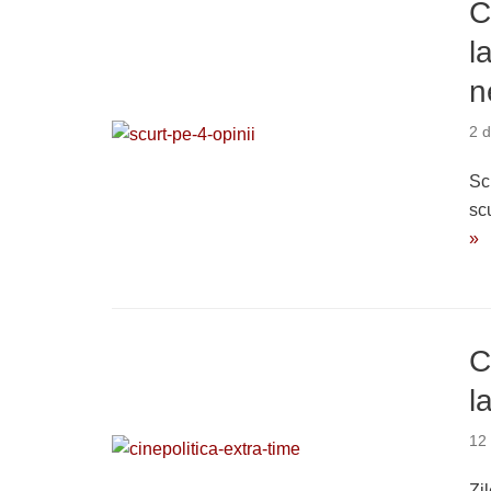
C
l
n
2 
Sc
sc
»
C
l
12
Zi