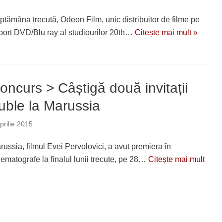
ptămâna trecută, Odeon Film, unic distribuitor de filme pe
port DVD/Blu ray al studiourilor 20th…
Citește mai mult »
oncurs > Câștigă două invitații
uble la Marussia
prilie 2015
russia, filmul Evei Pervolovici, a avut premiera în
nematografe la finalul lunii trecute, pe 28…
Citește mai mult