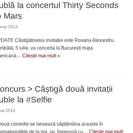
ublă la concertul Thirty Seconds
o Mars
 mai 2014
DATE Câștigătoarea invitației este Roxana Alexandru.
mbătă, 5 iulie, va concerta la București trupa
ericană…
Citește mai mult »
oncurs > Câștigă două invitații
uble la #Selfie
mai 2014
nouă comedie se lansează săptămâna aceasta în
nematografele de la noi, iar, împreună cu…
Citește mai mult