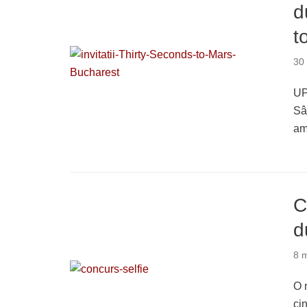
d
t
30
UP
Sâ
am
C
d
8 
O 
ci