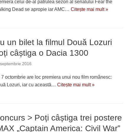
emiera celui de-al patrulea sezon al serialului Fear the
lking Dead se apropie iar AMC…
Citește mai mult »
u un bilet la filmul Două Lozuri
oți câștiga o Dacia 1300
 septembrie 2016
 7 octombrie are loc premiera unui nou film românesc:
uă Lozuri, iar cu această…
Citește mai mult »
oncurs > Poți câștiga trei postere
MAX „Captain America: Civil War”