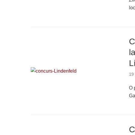
lo
C
l
L
19 
O 
Ga
C