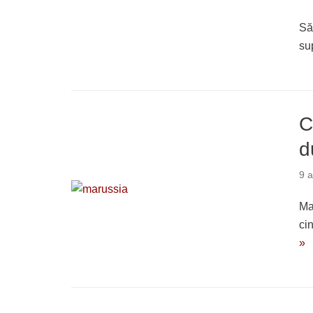
Să
su
C
d
9 a
Ma
ci
»