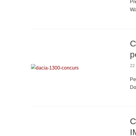
Pr
Wa
C
p
22
Pe
Do
C
I