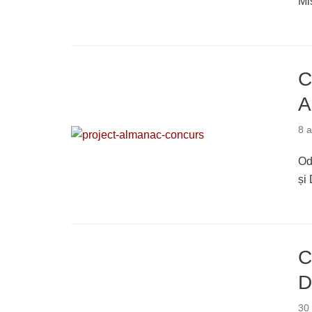
Mi
C
A
8 
Od
și
C
D
30 