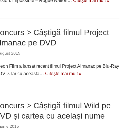
ssion: Impossible – Rogue Nation…
Citește mai mult »
oncurs > Câștigă filmul Project
lmanac pe DVD
august 2015
eon Film a lansat recent filmul Project Almanac pe Blu-Ray
 DVD. Iar cu această…
Citește mai mult »
oncurs > Câștigă filmul Wild pe
VD și cartea cu același nume
iunie 2015