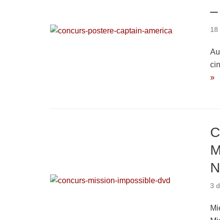
–
18
Au
ci
»
C
M
N
3 
Mi