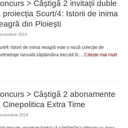
oncurs > Câștigă 2 invitații duble
a proiecția Scurt/4: Istorii de inima
eagră din Ploiești
decembrie 2014
urt/4: Istorii de inima neagră este o nouă colecţie de
urtmetraje lansată săptămâna trecută în…
Citește mai mult
oncurs > Câștigă 2 abonamente
a Cinepolitica Extra Time
 noiembrie 2014
lele trecute anunțam faptul că săptămâna viitoare va avea