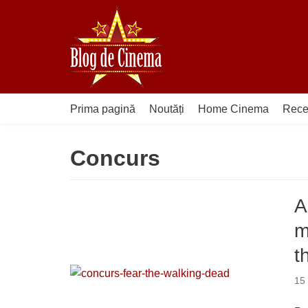
Sari
la
conținut
Prima pagină
Noutăți
Home Cinema
Rece
Concurs
A
m
t
15 