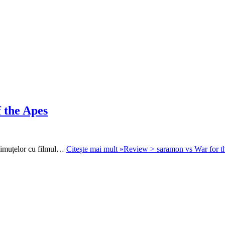
 the Apes
maimuțelor cu filmul…
Citește mai mult »
Review > saramon vs War for th