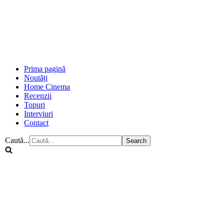
Prima pagină
Noutăți
Home Cinema
Recenzii
Topuri
Interviuri
Contact
Caută...